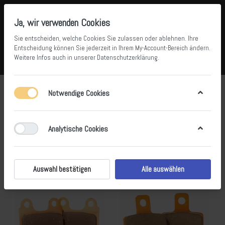
Ja, wir verwenden Cookies
Sie entscheiden, welche Cookies Sie zulassen oder ablehnen. Ihre
Entscheidung können Sie jederzeit in Ihrem
My-Account-Bereich
ändern.
Weitere Infos auch in unserer
Datenschutzerklärung
.
Vergleichen
Wunschliste
Warenkorb
Menü
Anmelden
Bremsen vorne und hinten
Notwendige Cookies
1-15
von
15
Analytische Cookies
Filtern
Sortieren
Auswahl bestätigen
Alle auswählen