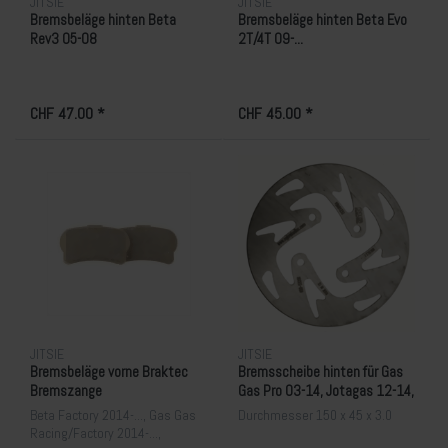
JITSIE
JITSIE
Bremsbeläge hinten Beta
Bremsbeläge hinten Beta Evo
Rev3 05-08
2T/4T 09-...
CHF 47.00 *
CHF 45.00 *
JITSIE
JITSIE
Bremsbeläge vorne Braktec
Bremsscheibe hinten für Gas
Bremszange
Gas Pro 03-14, Jotagas 12-14,
Sherco 02-14
Beta Factory 2014-..., Gas Gas
Durchmesser 150 x 45 x 3.0
Racing/Factory 2014-...,