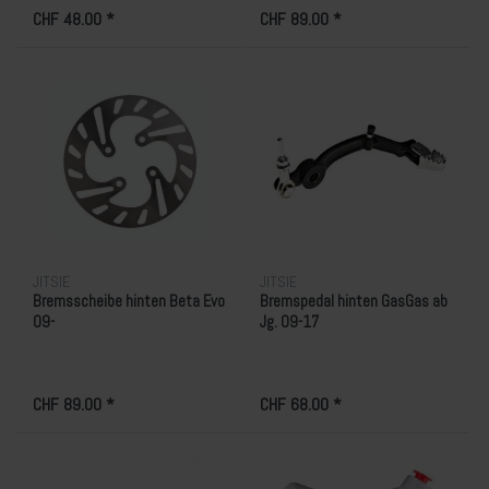
Montesa RR/Repsol, Jotagas
CHF 48.00 *
CHF 89.00 *
2014-..., Sherco Factory 2014-...
JITSIE
JITSIE
Bremsscheibe hinten Beta Evo
Bremspedal hinten GasGas ab
09-
Jg. 09-17
CHF 89.00 *
CHF 68.00 *