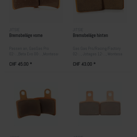
JITSIE
JITSIE
Bremsbeläge vorne
Bremsbeläge hinten
Passen an, GasGas Pro
Gas Gas Pro/Racing/Factory
02-...,Beta Evo 00-...,Montesa-
02-..., Jotagas 12-..., Montesa
4RT/315 01-..., Sherco 11-
315/4RT 01-..., Oss a 11-..,
CHF 45.00 *
CHF 43.00 *
12,Ossa TR 11-...,Scorpa 12-...
Sherco 02-..., TRS, Vertigo.