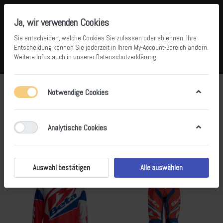
Ja, wir verwenden Cookies
Sie entscheiden, welche Cookies Sie zulassen oder ablehnen. Ihre
Entscheidung können Sie jederzeit in Ihrem
My-Account-Bereich
ändern.
Weitere Infos auch in unserer
Datenschutzerklärung
.
Vergleichen
Wunschliste
Warenkorb
Menü
Anmelden
Beta Offroad Team Bekleidung
Notwendige Cookies
1-7
von
7
Analytische Cookies
Filtern
Sortieren
Auswahl bestätigen
Alle auswählen