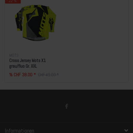
- 22 %
MOTS
Cross Jersey Mots X1
grau/fluo Gr. XXL
% CHF 38.00 *
CHF 49.00 *
Informationen