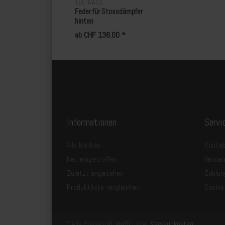
TEC-RACE
Feder für Stossdämpfer
hinten
ab CHF 136.00 *
Informationen
Servi
Alle Marken
Kontak
Neu eingetroffen
Versa
Zuletzt angesehen
Zahlun
Produktliste vergleichen
Cookie
* Alle Preise inkl. MwSt., zzgl.
Versandkosten