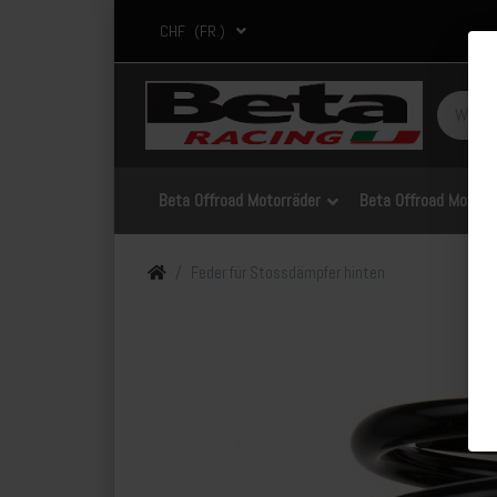
CHF
(FR.)
Beta Offroad Motorräder
Beta Offroad Motorrä
Feder für Stossdämpfer hinten