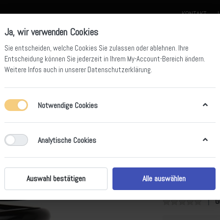
KONTAKT
Ja, wir verwenden Cookies
Sie entscheiden, welche Cookies Sie zulassen oder ablehnen. Ihre
Entscheidung können Sie jederzeit in Ihrem
My-Account-Bereich
ändern.
Weitere Infos auch in unserer
Datenschutzerklärung
.
der für Kids
Beta Offroad Team Bekleidung
Beta Ersatzteile
Beta Z
Notwendige Cookies
Analytische Cookies
Feder für 
Auswahl bestätigen
Alle auswählen
Passt an das Feder
G