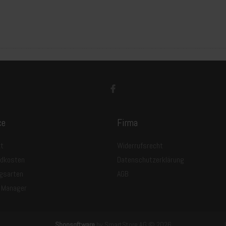
ce
Firma
t
Widerrufsrecht
ndkosten
Datenschutzerklärung
gsarten
AGB
 Manager
Shopsoftware
by SmartStore AG © 2026