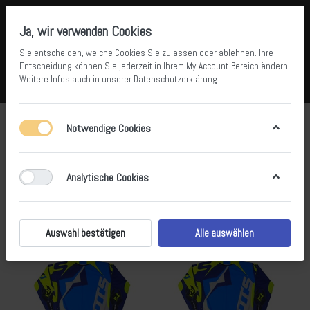
Ja, wir verwenden Cookies
Sie entscheiden, welche Cookies Sie zulassen oder ablehnen. Ihre
Entscheidung können Sie jederzeit in Ihrem
My-Account-Bereich
ändern.
Weitere Infos auch in unserer
Datenschutzerklärung
.
Vergleichen
Wunschliste
Warenkorb
Menü
Anmelden
Jersey
Notwendige Cookies
1-13
von
13
Analytische Cookies
Filtern
Sortieren
Auswahl bestätigen
Alle auswählen
- 22 %
- 22 %