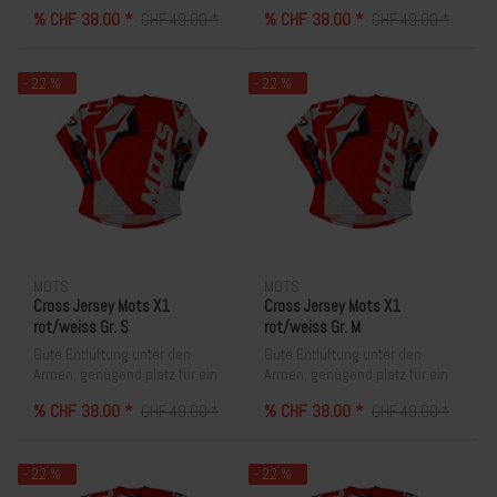
Brustpanzer. Sehr angenehm
Brustpanzer. Sehr angenehm
% CHF 38.00 *
% CHF 38.00 *
CHF 49.00 *
CHF 49.00 *
zum tragen. Lieferfrist 10-15
zum tragen. Lieferfrist 10-15
Tage
Tage
- 22 %
- 22 %
MOTS
MOTS
Cross Jersey Mots X1
Cross Jersey Mots X1
rot/weiss Gr. S
rot/weiss Gr. M
Gute Entlüftung unter den
Gute Entlüftung unter den
Armen, genügend platz für ein
Armen, genügend platz für ein
Brustpanzer. Sehr angenehm
Brustpanzer. Sehr angenehm
% CHF 38.00 *
% CHF 38.00 *
CHF 49.00 *
CHF 49.00 *
zum tragen. Lieferfrist 10-15
zum tragen. Lieferfrist 10-15
Tage
Tage
- 22 %
- 22 %