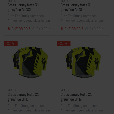
MOTS
MOTS
Cross Jersey Mots X1
Cross Jersey Mots X1
grau/fluo Gr. XXL
grau/fluo Gr. XL
Gute Entlüftung unter den
Gute Entlüftung unter den
Armen, genügend platz für ein
Armen, genügend platz für ein
Brustpanzer. Sehr angenehm
Brustpanzer. Sehr angenehm
% CHF 38.00 *
% CHF 38.00 *
CHF 49.00 *
CHF 49.00 *
zum tragen. Lieferfrist 10-15
zum tragen. Lieferfrist 10-15
Tage
Tage
- 22 %
- 22 %
MOTS
MOTS
Cross Jersey Mots X1
Cross Jersey Mots X1
grau/fluo Gr. L
grau/fluo Gr. M
Gute Entlüftung unter den
Gute Entlüftung unter den
Armen, genügend platz für ein
Armen, genügend platz für ein