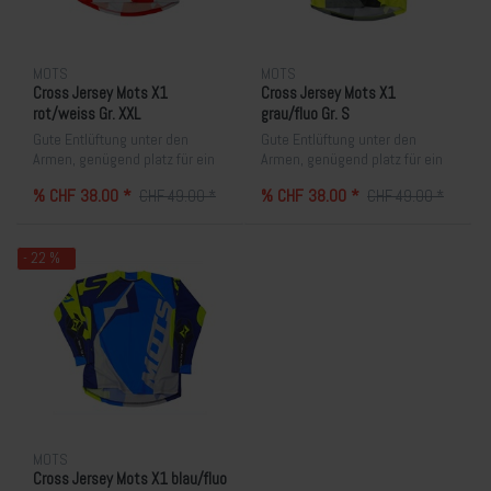
MOTS
MOTS
Cross Jersey Mots X1
Cross Jersey Mots X1
rot/weiss Gr. XXL
grau/fluo Gr. S
Gute Entlüftung unter den
Gute Entlüftung unter den
Armen, genügend platz für ein
Armen, genügend platz für ein
Brustpanzer. Sehr angenehm
Brustpanzer. Sehr angenehm
% CHF 38.00 *
% CHF 38.00 *
CHF 49.00 *
CHF 49.00 *
zum tragen. Lieferfrist 10-15
zum tragen.
Tage
- 22 %
MOTS
Cross Jersey Mots X1 blau/fluo