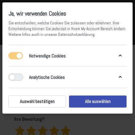
Ja, wir verwenden Cookies
Sie entscheiden, welche Cookies Sie zulassen oder ablehnen. Ihre
Entscheidung können Sie jederzeit in Ihrem
My-Account-Bereich
ändern.
Weitere Infos auch in unserer
Datenschutzerklärung
.
Vergleichen
Wunschliste
Warenkorb
Menü
Anmelden
Produktbewertungen
Trial Jersey Mots Pre-65
Notwendige Cookies
Gr. XXL
für
Analytische Cookies
Nur registrierte Benutzer können eine Bewertung
verfassen.
Auswahl bestätigen
Alle auswählen
Ihre Bewertung?