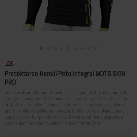
Protektoren Hemd/Peto Integral MOTS SKIN
PRO
Das Protektoren Hemd ist leicht zum tragen. Die Protektoren sind
passgenau eingearbeitet in einem feinen atmungsaktiven Stoff. Das
Protektoren Hemd kann von der Seite mit einem Reissverschluss
geöffnet oder verschlossen werden. Du kannst auch deine eigene
Logos und Werbung direkt auf das Protektoren Hemd bearbeiten
lassen, dann brauchst du nicht noch ein Fahrer Shirt.