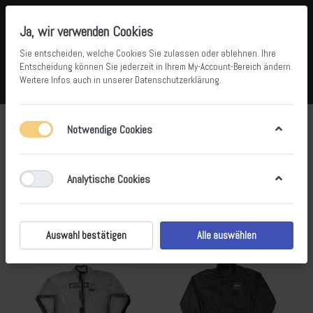
Ja, wir verwenden Cookies
Sie entscheiden, welche Cookies Sie zulassen oder ablehnen. Ihre
Entscheidung können Sie jederzeit in Ihrem
My-Account-Bereich
ändern.
Weitere Infos auch in unserer
Datenschutzerklärung
.
Vergleichen
Wunschliste
Warenkorb
Menü
Anmelden
Regen Bekleidung Mots
Notwendige Cookies
1-2
von
2
Analytische Cookies
Filtern
Sortieren
Auswahl bestätigen
Alle auswählen