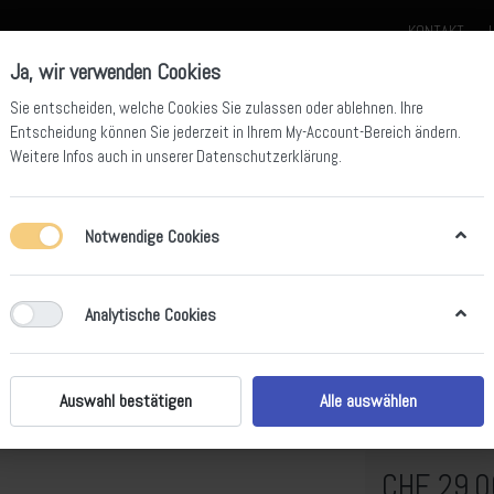
KONTAKT
Ja, wir verwenden Cookies
Sie entscheiden, welche Cookies Sie zulassen oder ablehnen. Ihre
Entscheidung können Sie jederzeit in Ihrem
My-Account-Bereich
ändern.
Weitere Infos auch in unserer
Datenschutzerklärung
.
der für Kids
Beta Offroad Team Bekleidung
Beta Ersatzteile
Beta Z
Notwendige Cookies
Analytische Cookies
Stundenzäh
Auswahl bestätigen
Alle auswählen
G
CHF 29.0