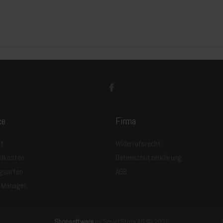
ce
Firma
t
Widerrufsrecht
ndkosten
Datenschutzerklärung
gsarten
AGB
 Manager
Shopsoftware
by SmartStore AG © 2026