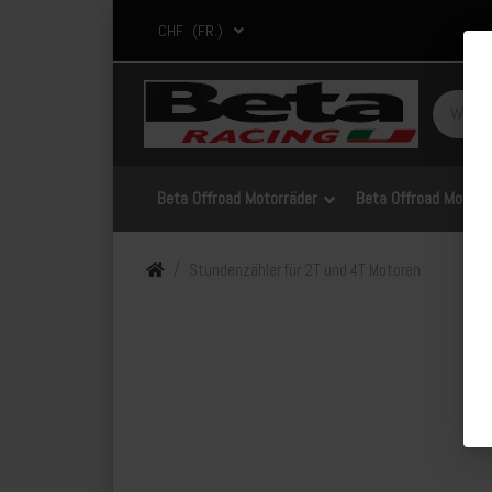
CHF
(FR.)
Beta Offroad Motorräder
Beta Offroad Motorrä
Stundenzähler für 2T und 4T Motoren