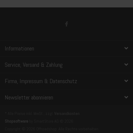
Informationen
Service, Versand & Zahlung
Firma, Impressum & Datenschutz
Newsletter abonnieren
* Alle Preise inkl. MwSt., zzgl.
Versandkosten
Shopsoftware
by SmartStore AG © 2026
Copyright © 2026 Offroadshop. Alle Rechte vorbehalten.