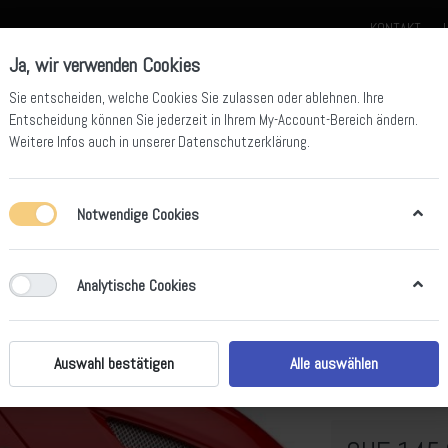
KONTAKT
Ja, wir verwenden Cookies
Sie entscheiden, welche Cookies Sie zulassen oder ablehnen. Ihre
Entscheidung können Sie jederzeit in Ihrem
My-Account-Bereich
ändern.
Weitere Infos auch in unserer
Datenschutzerklärung
.
der für Kids
Beta Offroad Team Bekleidung
Beta Ersatzteile
Beta Z
Notwendige Cookies
Analytische Cookies
Trial Helm
Auswahl bestätigen
Alle auswählen
Der Helm ist aus P
demontiert werden