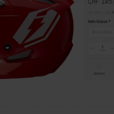
CHF 145.
inkl. MwSt. zzgl.
Helm Grösse
Bitte wählen
Stück
Merken