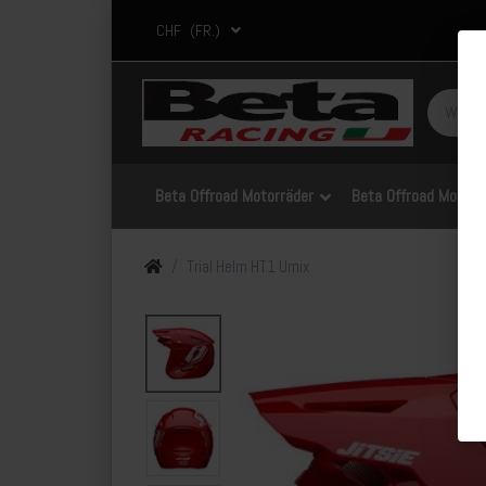
CHF
(FR.)
Beta Offroad Motorräder
Beta Offroad Motorrä
Trial Helm HT1 Umix