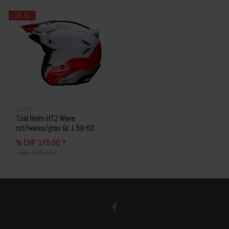
- 26 %
JITSIE
Trial Helm HT2 Wave
rot/weiss/grau Gr. L 59-60
% CHF 175.00 *
CHF 235.00 *