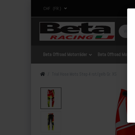
CHF
(FR.)
Beta Offroad Motorräder
Beta Offroad Motorrä
Trial Hose Mots Step 4 rot/gelb Gr. XS