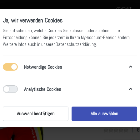
KONTAKT
Ja, wir verwenden Cookies
Sie entscheiden, welche Cookies Sie zulassen oder ablehnen. Ihre
Entscheidung können Sie jederzeit in Ihrem
My-Account-Bereich
ändern.
Weitere Infos auch in unserer
Datenschutzerklärung
.
der für Kids
Beta Offroad Team Bekleidung
Beta Ersatzteile
Beta Z
Notwendige Cookies
Analytische Cookies
Trial Hose
Die Hosen sind seh
Schoner lässt sich
Auswahl bestätigen
Alle auswählen
eine kleine Tasche 
G